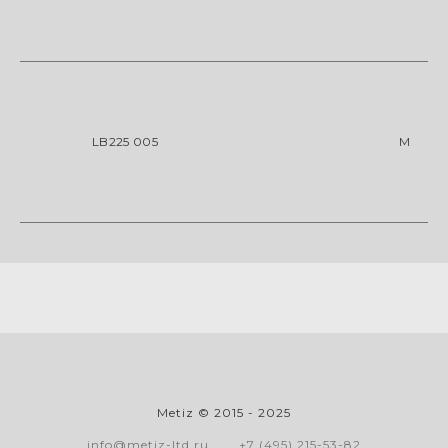
LB225 005
М
Metiz © 2015 - 2025
info@metiz-ltd.ru
+7 (495) 215-53-82